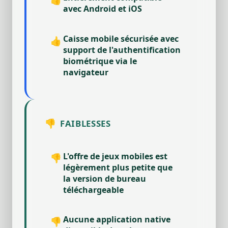
avec Android et iOS
Caisse mobile sécurisée avec
👍
support de l'authentification
biométrique via le
navigateur
👎
FAIBLESSES
L'offre de jeux mobiles est
👎
légèrement plus petite que
la version de bureau
téléchargeable
Aucune application native
👎