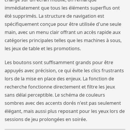
immédiatement que tous les éléments superflus ont
été supprimés. La structure de navigation est
spécifiquement conçue pour être utilisée d'une seule
main, avec un menu clair offrant un accès rapide aux
catégories principales telles que les machines à sous,
les jeux de table et les promotions.
Les boutons sont suffisamment grands pour être
appuyés avec précision, ce qui évite les clics frustrants
lors de la mise en place des enjeux. La fonction de
recherche fonctionne directement et filtre les jeux
sans délai perceptible. Le schéma de couleurs
sombres avec des accents dorés n'est pas seulement
élégant, mais aussi plus reposant pour les yeux lors de
sessions de jeu prolongées en soirée.