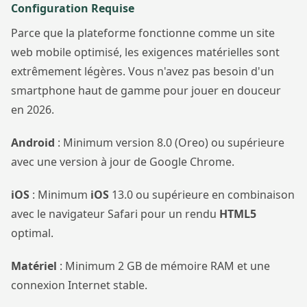
Configuration Requise
Parce que la plateforme fonctionne comme un site
web mobile optimisé, les exigences matérielles sont
extrêmement légères. Vous n'avez pas besoin d'un
smartphone haut de gamme pour jouer en douceur
en 2026.
Android
: Minimum version 8.0 (Oreo) ou supérieure
avec une version à jour de Google Chrome.
iOS
: Minimum
iOS
13.0 ou supérieure en combinaison
avec le navigateur Safari pour un rendu
HTML5
optimal.
Matériel
: Minimum 2 GB de mémoire RAM et une
connexion Internet stable.