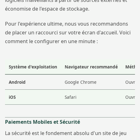
économise de l'espace de stockage.
Pour l'expérience ultime, nous vous recommandons
de placer un raccourci sur votre écran d'accueil. Voici
comment le configurer en une minute :
Système d'exploitation
Navigateur recommandé
Méthod
Android
Google Chrome
Ouvrez 
iOS
Safari
Ouvrez 
Paiements Mobiles et Sécurité
La sécurité est le fondement absolu d'un site de jeu