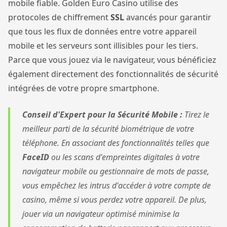
mobile fiable. Golden Euro Casino utilise des
protocoles de chiffrement
SSL
avancés pour garantir
que tous les flux de données entre votre appareil
mobile et les serveurs sont illisibles pour les tiers.
Parce que vous jouez via le navigateur, vous bénéficiez
également directement des fonctionnalités de sécurité
intégrées de votre propre smartphone.
Conseil d'Expert pour la Sécurité Mobile :
Tirez le
meilleur parti de la sécurité biométrique de votre
téléphone. En associant des fonctionnalités telles que
FaceID
ou les scans d'empreintes digitales à votre
navigateur mobile ou gestionnaire de mots de passe,
vous empêchez les intrus d'accéder à votre compte de
casino, même si vous perdez votre appareil. De plus,
jouer via un navigateur optimisé minimise la