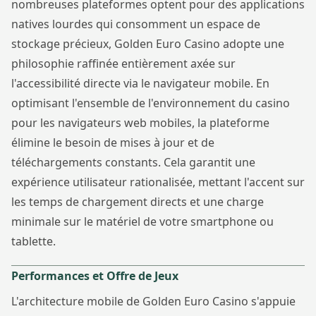
nombreuses plateformes optent pour des applications
natives lourdes qui consomment un espace de
stockage précieux, Golden Euro Casino adopte une
philosophie raffinée entièrement axée sur
l'accessibilité directe via le navigateur mobile. En
optimisant l'ensemble de l'environnement du casino
pour les navigateurs web mobiles, la plateforme
élimine le besoin de mises à jour et de
téléchargements constants. Cela garantit une
expérience utilisateur rationalisée, mettant l'accent sur
les temps de chargement directs et une charge
minimale sur le matériel de votre smartphone ou
tablette.
Performances et Offre de Jeux
L'architecture mobile de Golden Euro Casino s'appuie