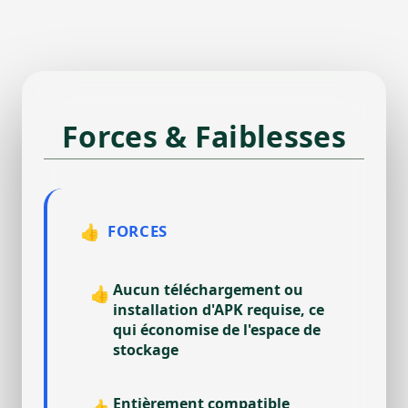
Forces & Faiblesses
👍
FORCES
Aucun téléchargement ou
👍
installation d'APK requise, ce
qui économise de l'espace de
stockage
Entièrement compatible
👍