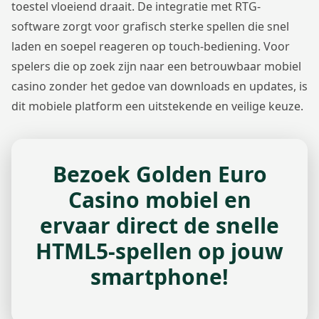
toestel vloeiend draait. De integratie met RTG-
software zorgt voor grafisch sterke spellen die snel
laden en soepel reageren op touch-bediening. Voor
spelers die op zoek zijn naar een betrouwbaar mobiel
casino zonder het gedoe van downloads en updates, is
dit mobiele platform een uitstekende en veilige keuze.
Bezoek Golden Euro
Casino mobiel en
ervaar direct de snelle
HTML5-spellen op jouw
smartphone!