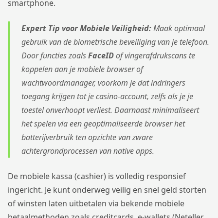
smartphone.
Expert Tip voor Mobiele Veiligheid:
Maak optimaal
gebruik van de biometrische beveiliging van je telefoon.
Door functies zoals
FaceID
of vingerafdrukscans te
koppelen aan je mobiele browser of
wachtwoordmanager, voorkom je dat indringers
toegang krijgen tot je casino-account, zelfs als je je
toestel onverhoopt verliest. Daarnaast minimaliseert
het spelen via een geoptimaliseerde browser het
batterijverbruik ten opzichte van zware
achtergrondprocessen van native apps.
De mobiele kassa (cashier) is volledig responsief
ingericht. Je kunt onderweg veilig en snel geld storten
of winsten laten uitbetalen via bekende mobiele
betaalmethoden zoals creditcards, e-wallets (Neteller,