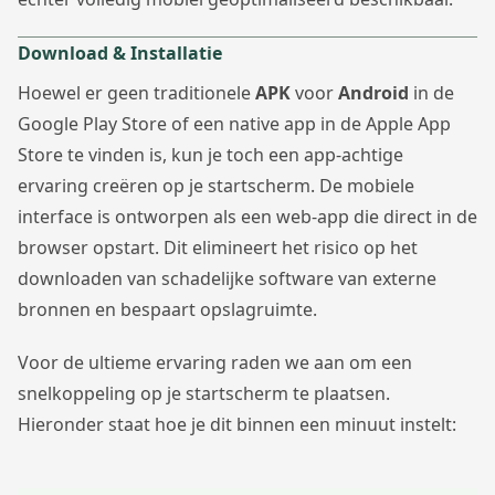
Download & Installatie
Hoewel er geen traditionele
APK
voor
Android
in de
Google Play Store of een native app in de Apple App
Store te vinden is, kun je toch een app-achtige
ervaring creëren op je startscherm. De mobiele
interface is ontworpen als een web-app die direct in de
browser opstart. Dit elimineert het risico op het
downloaden van schadelijke software van externe
bronnen en bespaart opslagruimte.
Voor de ultieme ervaring raden we aan om een
snelkoppeling op je startscherm te plaatsen.
Hieronder staat hoe je dit binnen een minuut instelt: