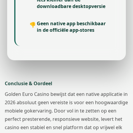
downloadbare desktopversie
Geen native app beschikbaar
👎
in de officiële app-stores
Conclusie & Oordeel
Golden Euro Casino bewijst dat een native applicatie in
2026 absoluut geen vereiste is voor een hoogwaardige
mobiele gokervaring. Door vol in te zetten op een
perfect presterende, responsieve website, levert het
casino een stabiel en snel platform dat op vrijwel elk